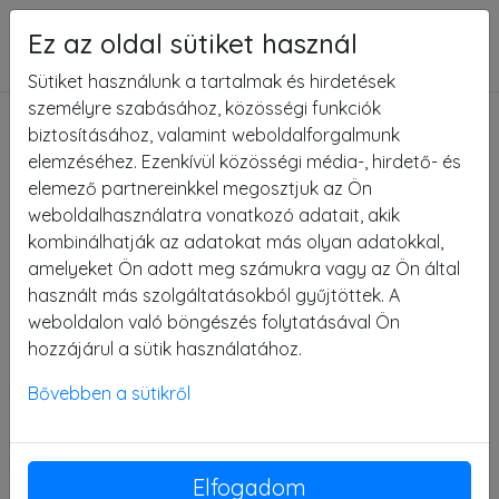
Ez az oldal sütiket használ
Menu
Sütiket használunk a tartalmak és hirdetések
személyre szabásához, közösségi funkciók
GIOCHI ALL'APERTO
biztosításához, valamint weboldalforgalmunk
elemzéséhez. Ezenkívül közösségi média-, hirdető- és
PUZZLE
elemező partnereinkkel megosztjuk az Ön
weboldalhasználatra vonatkozó adatait, akik
GIOCHI A MEMORIA
kombinálhatják az adatokat más olyan adatokkal,
ALTRI GIOCHI
amelyeket Ön adott meg számukra vagy az Ön által
használt más szolgáltatásokból gyűjtöttek. A
weboldalon való böngészés folytatásával Ön
Sliding square puzzle - Gioco del
hozzájárul a sütik használatához.
quindici
Bővebben a sütikről
Elfogadom