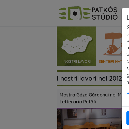
S
s
w
h
w
a
I NOSTRI LAVORI
SENTIERI NATURA
s
g
I nostri lavori nel 2012
h
B
Mostra Géza Gárdonyi nel Mus
Letterario Petőfi