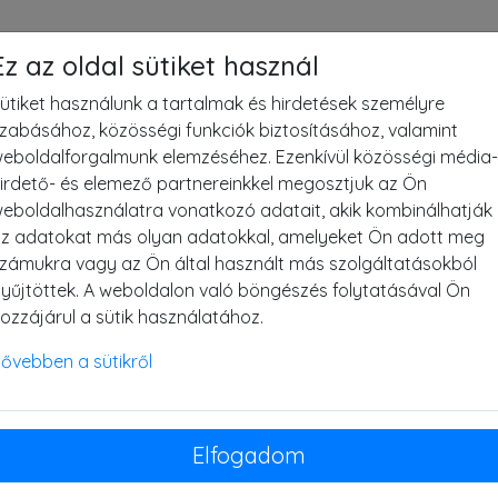
+36 30 382 0895
+36 53 583 544
patkos@
Ez az oldal sütiket használ
ütiket használunk a tartalmak és hirdetések személyre
zabásához, közösségi funkciók biztosításához, valamint
eboldalforgalmunk elemzéséhez. Ezenkívül közösségi média-
irdető- és elemező partnereinkkel megosztjuk az Ön
eboldalhasználatra vonatkozó adatait, akik kombinálhatják
z adatokat más olyan adatokkal, amelyeket Ön adott meg
LI
MOSTRE
GIOCHI
MODELLI 3D
zámukra vagy az Ön által használt más szolgáltatásokból
yűjtöttek. A weboldalon való böngészés folytatásával Ön
ozzájárul a sütik használatához.
ővebben a sütikről
eo
Landscape in harmony - Falcatura in
Sentie
armonia alla natura
Elfogadom