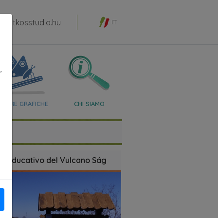
patkosstudio.hu
IT
,
OPERE GRAFICHE
CHI SIAMO
ro educativo del Vulcano Ság