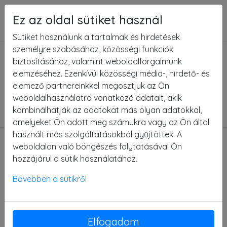
Ez az oldal sütiket használ
Menü
Sütiket használunk a tartalmak és hirdetések
404 - az oldal nem
személyre szabásához, közösségi funkciók
biztosításához, valamint weboldalforgalmunk
található
elemzéséhez. Ezenkívül közösségi média-, hirdető- és
elemező partnereinkkel megosztjuk az Ön
weboldalhasználatra vonatkozó adatait, akik
Az Ön által keresett oldal nem található, kérjük
kombinálhatják az adatokat más olyan adatokkal,
ellenőrizze az URL címet!
amelyeket Ön adott meg számukra vagy az Ön által
használt más szolgáltatásokból gyűjtöttek. A
weboldalon való böngészés folytatásával Ön
hozzájárul a sütik használatához.
2767 Tápiógyörgye, Budai Nagy Antal u. 1.
Bővebben a sütikről
+36 30 382 0895
+36 53 583 544
patkos@patkosstudio.hu
Elfogadom
Adószám: 52355301-2-33