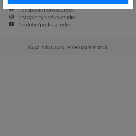
Facebook/PatkosStudio
Instagram/patkos.studio
YouTube/patkosstudio
©2021 Patkós Stúdió. Minden jog fenntartva.