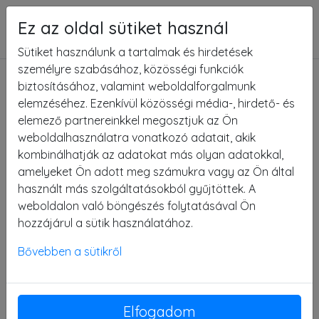
Ez az oldal sütiket használ
Menü
Sütiket használunk a tartalmak és hirdetések
személyre szabásához, közösségi funkciók
Erzsébet ligeti tanösvény,
biztosításához, valamint weboldalforgalmunk
Gyomaendrőd
elemzéséhez. Ezenkívül közösségi média-, hirdető- és
elemező partnereinkkel megosztjuk az Ön
weboldalhasználatra vonatkozó adatait, akik
kombinálhatják az adatokat más olyan adatokkal,
amelyeket Ön adott meg számukra vagy az Ön által
használt más szolgáltatásokból gyűjtöttek. A
weboldalon való böngészés folytatásával Ön
hozzájárul a sütik használatához.
Bővebben a sütikről
Elfogadom