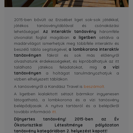
2015-ben bővült az Erzsébet liget sok-sok játékkal,
játékos tanösvénytáblával és csónakázási
lehetőséggel.
Az interaktív tanösvény
háromféle
útvonalat foglal magában:
a ligetben
sétálva a
madárvilágot ismerhetjük meg többféle interaktív és
beszélő tábla segítségével,
a lombkorona interaktív
tanösvényen
fákról és sok más élőlényről
olvashatunk érdekességeket, és kipróbálhatjuk az itt
található játékos feladatokat, míg
a vízi
tanösvényen
a holtágat tanulmányozhatjuk a
vízben elhelyezett táblákon.
A tanösvényről a Kandász Travel is
beszámolt
.
A ligetben kialakított sétaút bármikor ingyenesen
látogatható, a lombkorona és a vízi tanösvény
belépődíjasak. A nyitva tartásról és a belépőkről
további információ
itt
.
Díjnyertes tanösvény! 2015-ben az Év
Ökoturisztikai Létesítménye pályázaton
tanösvény kategóriában 2. helyezést kapott!