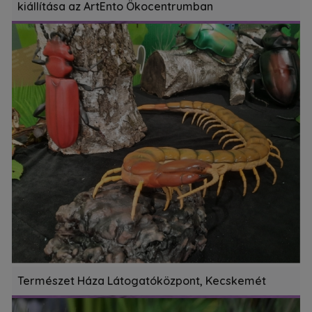
kiállítása az ArtEnto Ökocentrumban
Természet Háza Látogatóközpont, Kecskemét