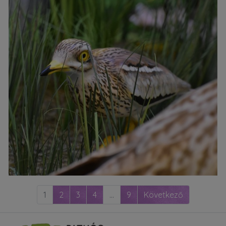
1
2
3
4
...
9
Következő