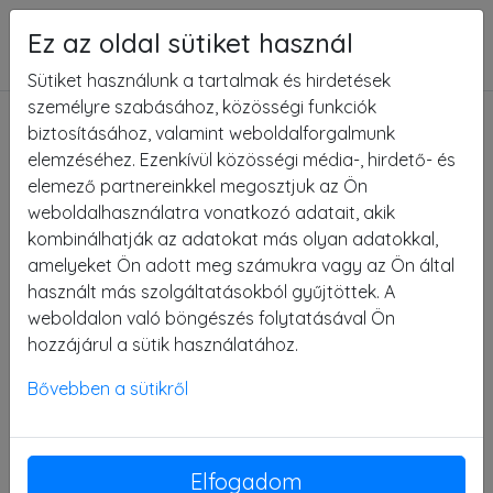
Ez az oldal sütiket használ
Menü
Sütiket használunk a tartalmak és hirdetések
személyre szabásához, közösségi funkciók
Óriások a fűszálak között – Interaktív
biztosításához, valamint weboldalforgalmunk
vándorkiállítás, Apátistvánfalva
elemzéséhez. Ezenkívül közösségi média-, hirdető- és
elemező partnereinkkel megosztjuk az Ön
weboldalhasználatra vonatkozó adatait, akik
kombinálhatják az adatokat más olyan adatokkal,
amelyeket Ön adott meg számukra vagy az Ön által
használt más szolgáltatásokból gyűjtöttek. A
weboldalon való böngészés folytatásával Ön
hozzájárul a sütik használatához.
Bővebben a sütikről
Elfogadom